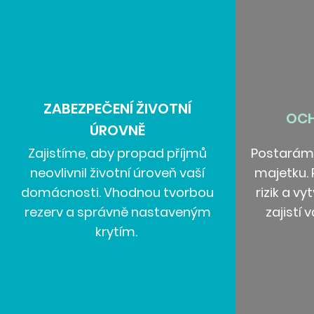
ZABEZPEČENÍ ŽIVOTNÍ
OCH
ÚROVNĚ
Zajistíme, aby propad příjmů
Postarám
neovlivnil životní úroveň vaší
majetku.
domácnosti. Vhodnou tvorbou
rizik a vy
rezerv a správně nastaveným
zajistí
krytím.