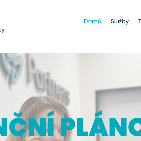
Domů
Služby
ky
NČNÍ PLÁN