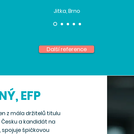
Jitka, Brno
Další reference
Ý, EFP
n z mála držitelů titulu
v Česku a kandidát na
A, spojuje špičkovou