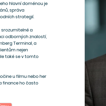
Jeho hlavní doménou je
lánů, správa
hodních strategií.
t srozumitelné a
ci odborných znalostí,
omberg Terminal, a
lientům nejen
ale také se v tomto
očine u filmu nebo her
 a finance ho často