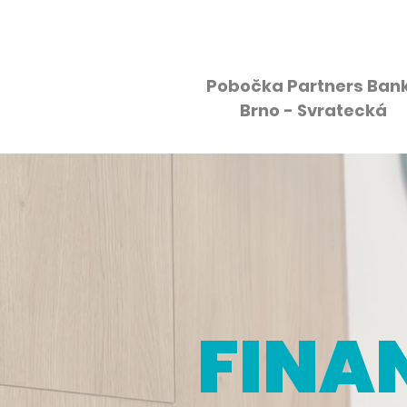
Pobočka Partners Ban
Brno - Svratecká
FINA