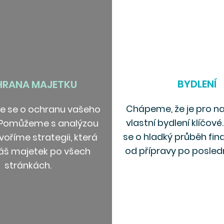
BYDLENÍ
RANA MAJETKU
Chápeme, že je pro na
e se o ochranu vašeho
vlastní bydlení klíčov
 Pomůžeme s analýzou
se o hladký průběh fin
tvoříme strategii, která
od přípravy po posledn
 váš majetek po všech
stránkách.