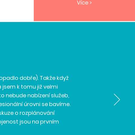
Více >
 dopadlo dobře). Takže když
 jsem k tomu již velmi
to nebude nabízení služeb,
fesionální úrovni se bavíme.
iskuze o rozplánování
ojenost jsou na prvním