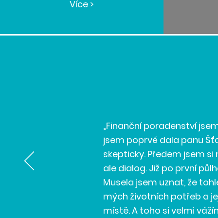
Více >
„Finanční poradenství jsem 
jsem poprvé dala panu Šťa
skepticky. Předem jsem si 
ale dialog. Již po první pů
Musela jsem uznat, že tohl
mých životních potřeb a j
místě. A toho si velmi váží