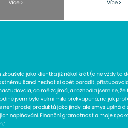
Více >
Více >
zkoušela jako klientka již několikrát (a ne vždy to
stnému šanci nechat si opět poradit, přistupovala
nastudovala, co mě zajímá, a rozhodla jsem se, že 
lhodině jsem byla velmi mile překvapená, na jak pro
e není prodej produktů jako jindy, ale smysluplná d
ejich naplňování. Finanční gramotnost a moje spok
m.“