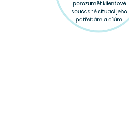
porozumět klientově
současné situaci jeho
potřebám a cílům.
Pobočka Partners Banky