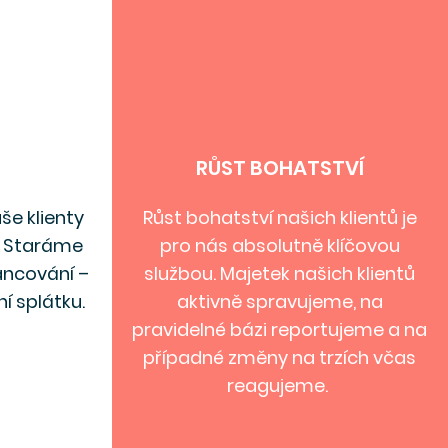
RŮST BOHATSTVÍ
še klienty
Růst bohatství našich klientů je
é. Staráme
pro nás absolutně klíčovou
ancování –
službou. Majetek našich klientů
í splátku.
aktivně spravujeme, na
pravidelné bázi reportujeme a na
případné změny na trzích včas
reagujeme.