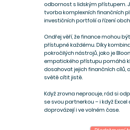
odbornost s lidským přístupem. 
tvorba komplexních finančních p
investičních portfolií a řízení obc
Ondřej věří, že finance mohou bý
přístupné každému. Díky kombina
pokročilých nástrojů, jako je Blo
empatického přístupu pomáhá k
dosahovat jejich finančních cílů, 
světě cítit jistě.
Když zrovna nepracuje, rád si odp
se svou partnerkou – i když Excel
doprovázejí i ve volném čase.