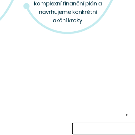
komplexní finanční plán a
navrhujeme konkrétní
akční kroky.
Vaše jméno a příjmení
 Brno - Svratecká