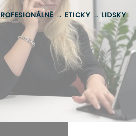
PROFESIONÁLNĚ → ETICKY → LIDSKY